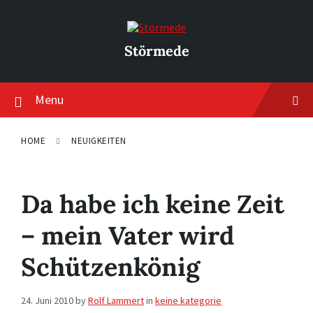
Skip
Skip
Skip
to
to
to
content
main
footer
navigation
Störmede
Menu
HOME
NEUIGKEITEN
Da habe ich keine Zeit
– mein Vater wird
Schützenkönig
24. Juni 2010
by
Rolf Lammert
in
keine kategorie