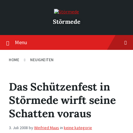
Skip
Skip
Skip
to
to
to
content
main
footer
navigation
Störmede
Menu
HOME
NEUIGKEITEN
Das Schützenfest in
Störmede wirft seine
Schatten voraus
3. Juli 2008
by
Winfried Maas
in
keine kategorie