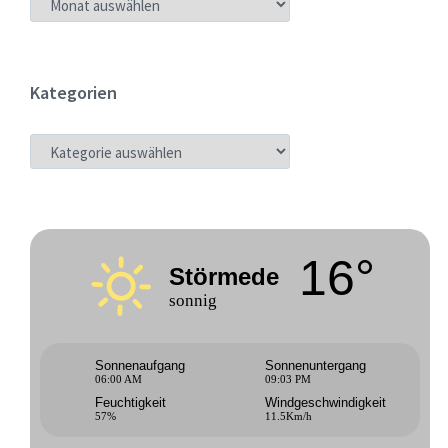
Kategorien
KATEGORIEN
16°
Störmede
sonnig
Sonnenaufgang
Sonnenuntergang
06:00 AM
09:03 PM
Feuchtigkeit
Windgeschwindigkeit
57%
11.5Km/h