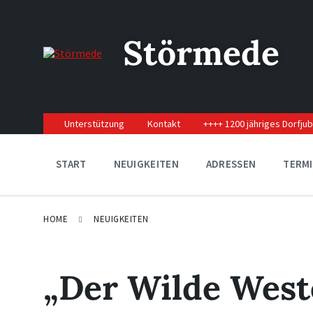
Skip
Skip
Skip
to
to
to
content
main
footer
Störmede
navigation
Unterstützung
Kontakt
++++ 1200 jähriges Dorfju
START
NEUIGKEITEN
ADRESSEN
TERM
HOME
NEUIGKEITEN
„Der Wilde West