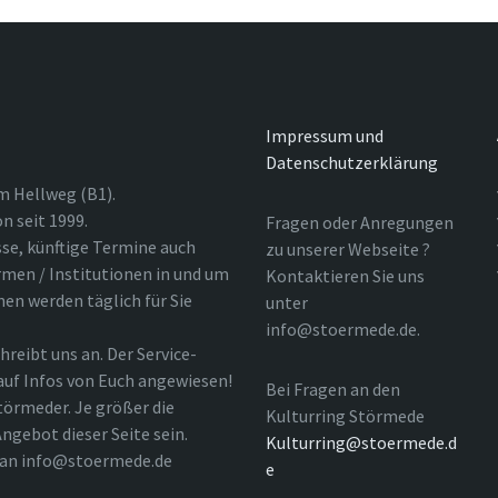
Impressum und
Datenschutzerklärung
m Hellweg (B1).
n seit 1999.
Fragen oder Anregungen
sse, künftige Termine auch
zu unserer Webseite ?
rmen / Institutionen in und um
Kontaktieren Sie uns
nen werden täglich für Sie
unter
info@stoermede.de.
hreibt uns an. Der Service-
 auf Infos von Euch angewiesen!
Bei Fragen an den
törmeder. Je größer die
Kulturring Störmede
ngebot dieser Seite sein.
Kulturring@stoermede.d
l an info@stoermede.de
e