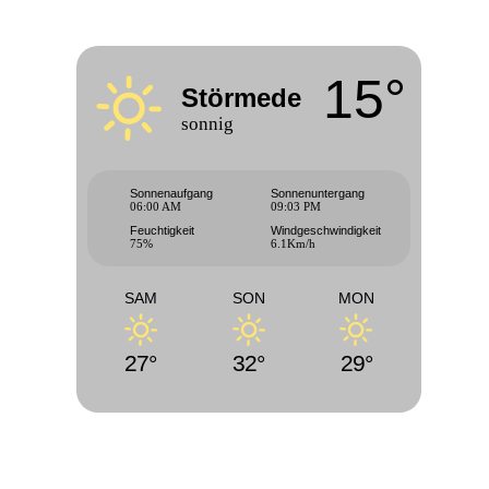
15°
Störmede
sonnig
Sonnenaufgang
Sonnenuntergang
06:00 AM
09:03 PM
Feuchtigkeit
Windgeschwindigkeit
75%
6.1Km/h
SAM
SON
MON
27°
32°
29°