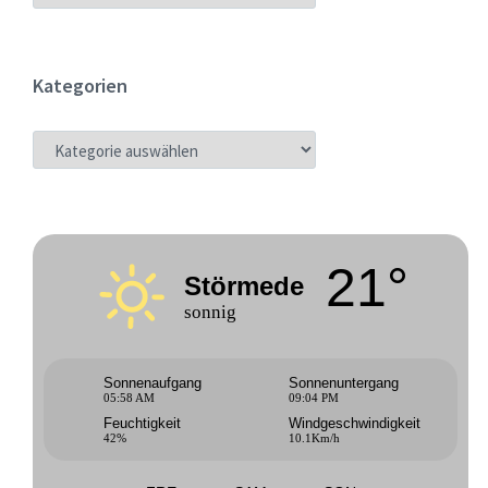
Kategorien
KATEGORIEN
21°
Störmede
sonnig
Sonnenaufgang
Sonnenuntergang
05:58 AM
09:04 PM
Feuchtigkeit
Windgeschwindigkeit
42%
10.1Km/h