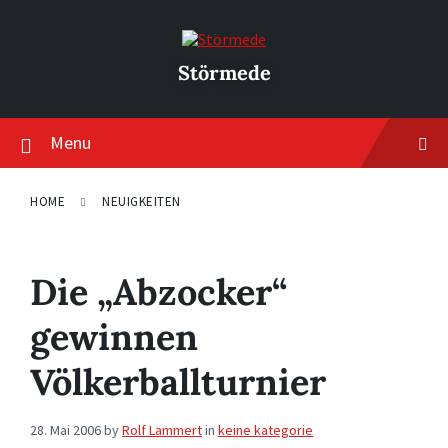
Skip
Skip
Skip
to
to
to
content
main
footer
navigation
Störmede
Menu
HOME
NEUIGKEITEN
Die „Abzocker“
gewinnen
Völkerballturnier
28. Mai 2006
by
Rolf Lammert
in
keine kategorie