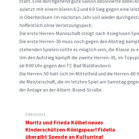
statt. Eine durchgehend gute Saison absolvierte dabei 
zuletzt mit einem klaren 6:2 und 6:0 Sieg gegen eine le
in Oberbecksen. Im nächsten Jahr soll wieder durchgest
hoffentlich ohne Verletzungspech.
Die erste Herren-Mannschaft steigt nach 4 sieglosen Spi
Die erste Herren-30 muss noch gegen den Abstieg kämpfe
stehenden Spielen sollte es möglich sein, die Klasse zu e
Um den Aufstieg kämpft die zweite Herren-30, im Topsp
ab 9:00 Uhr gegen den TC Bad Waldliesborn.
Die Herren-50 hält sich im Mittelfeld und die Herren-60
die Meisterschaft, die im letzten Spiel am Samstag gegen
der Anlage an der Albert-Brand-Straße.
PREVIOUS
Moritz und Frieda Kölbel neues
Kinderschützen-Königspaar! Fidelia
übergibt Spende an Kulturring!