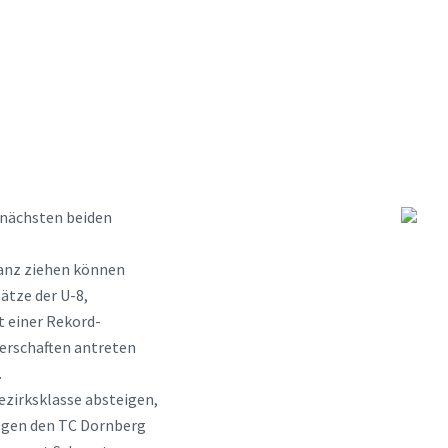
 nächsten beiden
lanz ziehen können
ätze der U-8,
t einer Rekord-
terschaften antreten
.
ezirksklasse absteigen,
gegen den TC Dornberg