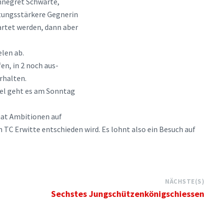
Annegret Schwarte,
istungsstärkere Gegnerin
artet werden, dann aber
elen ab.
n, in 2 noch aus-
rhalten.
iel geht es am Sonntag
 hat Ambitionen auf
 TC Erwitte entschieden wird. Es lohnt also ein Besuch auf
NÄCHSTE(S)
Sechstes Jungschützenkönigschiessen