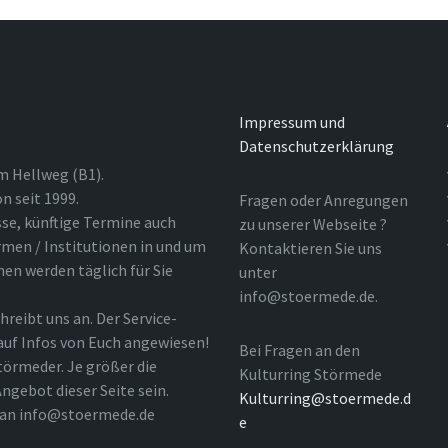
Impressum und
Datenschutzerklärung
m Hellweg (B1).
n seit 1999.
Fragen oder Anregungen
sse, künftige Termine auch
zu unserer Webseite ?
rmen / Institutionen in und um
Kontaktieren Sie uns
nen werden täglich für Sie
unter
info@stoermede.de.
hreibt uns an. Der Service-
 auf Infos von Euch angewiesen!
Bei Fragen an den
törmeder. Je größer die
Kulturring Störmede
ngebot dieser Seite sein.
Kulturring@stoermede.d
l an info@stoermede.de
e