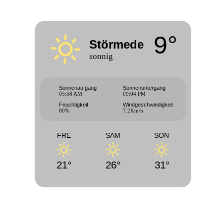
9°
Störmede
sonnig
Sonnenaufgang
Sonnenuntergang
05:58 AM
09:04 PM
Feuchtigkeit
Windgeschwindigkeit
80%
7.2Km/h
FRE
SAM
SON
21°
26°
31°