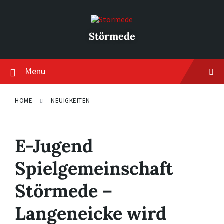
Skip
Skip
Skip
to
to
to
content
main
footer
navigation
Störmede
Menu
HOME
NEUIGKEITEN
E-Jugend
Spielgemeinschaft
Störmede –
Langeneicke wird