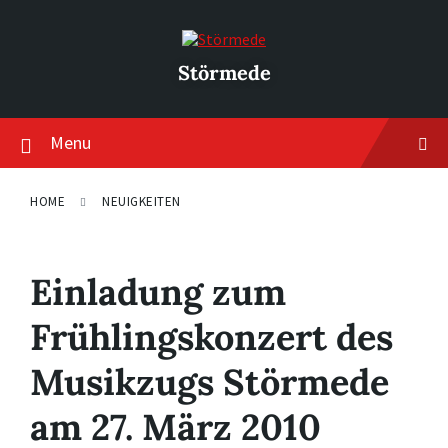
Skip
Skip
Skip
to
to
to
content
main
footer
navigation
Störmede
Menu
HOME
NEUIGKEITEN
Einladung zum
Frühlingskonzert des
Musikzugs Störmede
am 27. März 2010