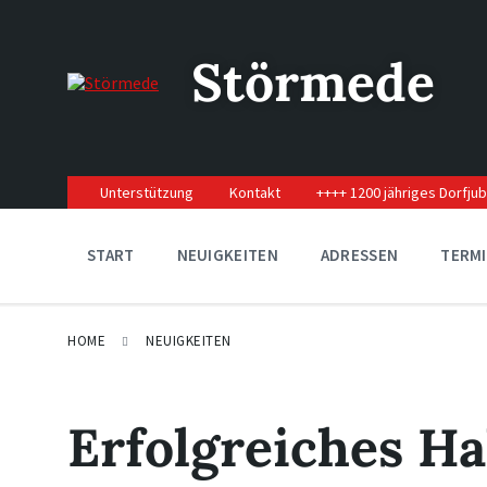
Skip
Skip
Skip
to
to
to
content
main
footer
Störmede
navigation
Unterstützung
Kontakt
++++ 1200 jähriges Dorfju
START
NEUIGKEITEN
ADRESSEN
TERM
HOME
NEUIGKEITEN
Erfolgreiches Ha