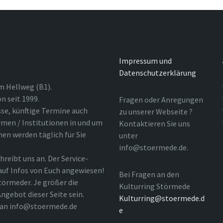
Impressum und
Datenschutzerklärung
m Hellweg (B1).
n seit 1999.
Fragen oder Anregungen
sse, künftige Termine auch
zu unserer Webseite ?
rmen / Institutionen in und um
Kontaktieren Sie uns
nen werden täglich für Sie
unter
info@stoermede.de.
hreibt uns an. Der Service-
 auf Infos von Euch angewiesen!
Bei Fragen an den
törmeder. Je größer die
Kulturring Störmede
ngebot dieser Seite sein.
Kulturring@stoermede.d
l an info@stoermede.de
e