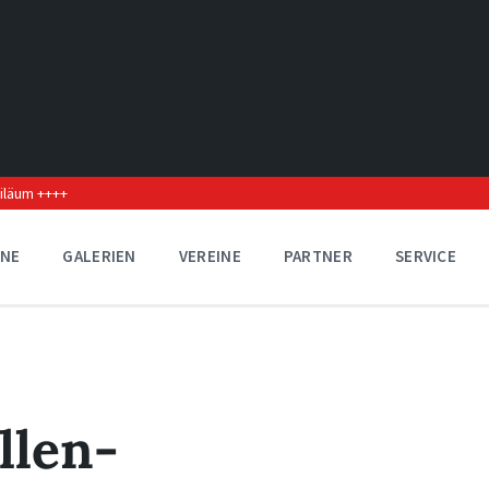
biläum ++++
INE
GALERIEN
VEREINE
PARTNER
SERVICE
llen-