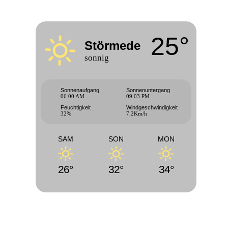
25°
Störmede
sonnig
Sonnenaufgang
Sonnenuntergang
06:00 AM
09:03 PM
Feuchtigkeit
Windgeschwindigkeit
32%
7.2Km/h
SAM
SON
MON
26°
32°
34°