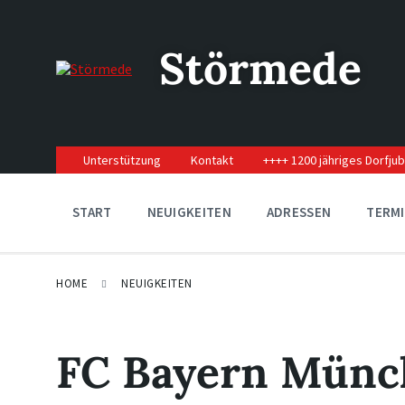
Skip
Skip
Skip
to
to
to
content
main
footer
Störmede
navigation
Unterstützung
Kontakt
++++ 1200 jähriges Dorfju
START
NEUIGKEITEN
ADRESSEN
TERM
HOME
NEUIGKEITEN
FC Bayern Münch