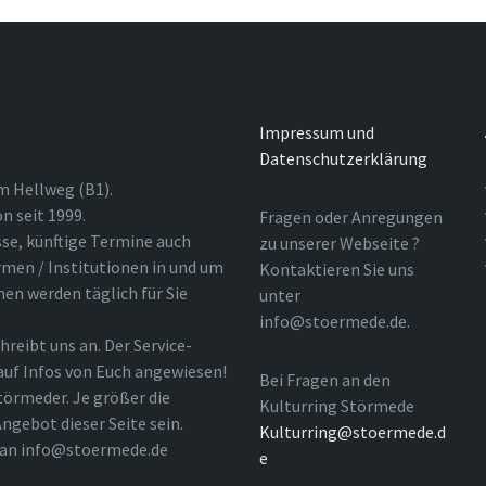
Impressum und
Datenschutzerklärung
m Hellweg (B1).
n seit 1999.
Fragen oder Anregungen
sse, künftige Termine auch
zu unserer Webseite ?
rmen / Institutionen in und um
Kontaktieren Sie uns
nen werden täglich für Sie
unter
info@stoermede.de.
hreibt uns an. Der Service-
 auf Infos von Euch angewiesen!
Bei Fragen an den
törmeder. Je größer die
Kulturring Störmede
ngebot dieser Seite sein.
Kulturring@stoermede.d
l an info@stoermede.de
e