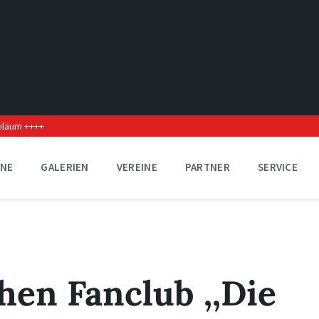
biläum ++++
INE
GALERIEN
VEREINE
PARTNER
SERVICE
en Fanclub ,,Die