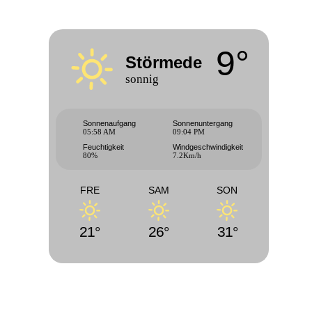
9°
Störmede
sonnig
Sonnenaufgang
Sonnenuntergang
05:58 AM
09:04 PM
Feuchtigkeit
Windgeschwindigkeit
80%
7.2Km/h
FRE
SAM
SON
21°
26°
31°