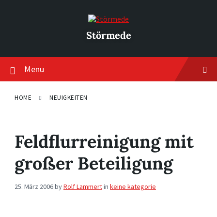
Skip
Skip
Skip
to
to
to
content
main
footer
navigation
Störmede
Menu
HOME
NEUIGKEITEN
Feldflurreinigung mit
großer Beteiligung
25. März 2006
by
Rolf Lammert
in
keine kategorie