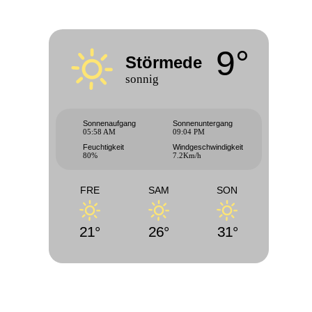
9°
Störmede
sonnig
Sonnenaufgang
Sonnenuntergang
05:58 AM
09:04 PM
Feuchtigkeit
Windgeschwindigkeit
80%
7.2Km/h
FRE
SAM
SON
21°
26°
31°