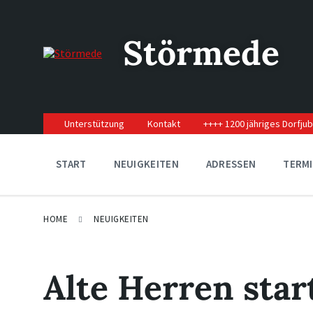
Skip
Skip
Skip
to
to
to
content
main
footer
Störmede
navigation
Unterstützung
Kontakt
++++ 1200 jähriges Dorfju
START
NEUIGKEITEN
ADRESSEN
TERM
HOME
NEUIGKEITEN
Alte Herren star