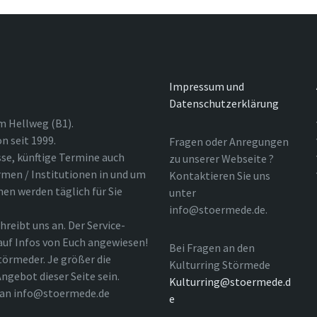
Impressum und
Datenschutzerklärung
m Hellweg (B1).
n seit 1999.
Fragen oder Anregungen
sse, künftige Termine auch
zu unserer Webseite ?
rmen / Institutionen in und um
Kontaktieren Sie uns
nen werden täglich für Sie
unter
info@stoermede.de.
hreibt uns an. Der Service-
 auf Infos von Euch angewiesen!
Bei Fragen an den
törmeder. Je größer die
Kulturring Störmede
ngebot dieser Seite sein.
Kulturring@stoermede.d
l an info@stoermede.de
e