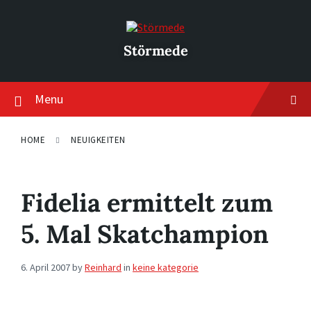
Skip
Skip
Skip
to
to
to
content
main
footer
navigation
Störmede
Menu
HOME
NEUIGKEITEN
Fidelia ermittelt zum
5. Mal Skatchampion
6. April 2007
by
Reinhard
in
keine kategorie