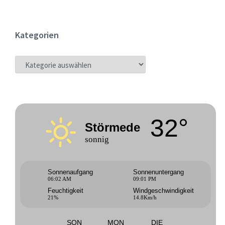
Kategorien
KATEGORIEN
32°
Störmede
sonnig
Sonnenaufgang
Sonnenuntergang
06:02 AM
09:01 PM
Feuchtigkeit
Windgeschwindigkeit
21%
14.8Km/h
SON
MON
DIE