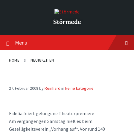
Skip
Skip
Skip
to
to
to
content
main
footer
navigation
Störmede
Menu
HOME
NEUIGKEITEN
27. Februar 2008
by
Reinhard
in
keine kategorie
Fidelia feiert gelungene Theaterpremiere
Am vergangengen Samstag hieß es beim
Geselligkeitsverein „Vorhang auf“. Vor rund 140