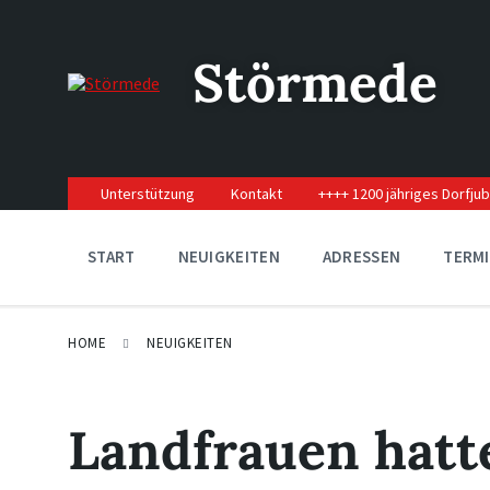
Skip
Skip
Skip
to
to
to
content
main
footer
Störmede
navigation
Unterstützung
Kontakt
++++ 1200 jähriges Dorfju
START
NEUIGKEITEN
ADRESSEN
TERM
HOME
NEUIGKEITEN
Landfrauen hatte