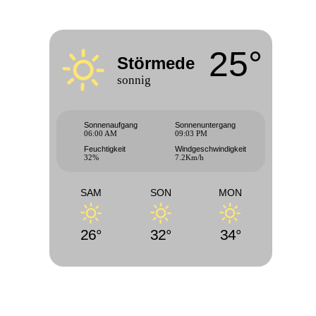
25°
Störmede
sonnig
Sonnenaufgang
Sonnenuntergang
06:00 AM
09:03 PM
Feuchtigkeit
Windgeschwindigkeit
32%
7.2Km/h
SAM
SON
MON
26°
32°
34°