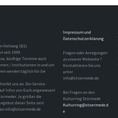
Impressum und
Datenschutzerklärung
m Hellweg (B1).
n seit 1999.
Fragen oder Anregungen
sse, künftige Termine auch
zu unserer Webseite ?
rmen / Institutionen in und um
Kontaktieren Sie uns
nen werden täglich für Sie
unter
info@stoermede.de.
hreibt uns an. Der Service-
 auf Infos von Euch angewiesen!
Bei Fragen an den
törmeder. Je größer die
Kulturring Störmede
ngebot dieser Seite sein.
Kulturring@stoermede.d
l an info@stoermede.de
e