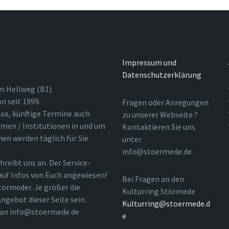
Impressum und
Datenschutzerklärung
m Hellweg (B1).
n seit 1999.
Fragen oder Anregungen
sse, künftige Termine auch
zu unserer Webseite ?
rmen / Institutionen in und um
Kontaktieren Sie uns
nen werden täglich für Sie
unter
info@stoermede.de.
hreibt uns an. Der Service-
 auf Infos von Euch angewiesen!
Bei Fragen an den
törmeder. Je größer die
Kulturring Störmede
ngebot dieser Seite sein.
Kulturring@stoermede.d
l an info@stoermede.de
e