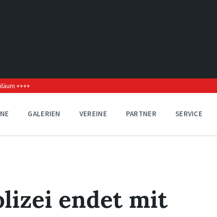
biläum ++++
INE
GALERIEN
VEREINE
PARTNER
SERVICE
olizei endet mit