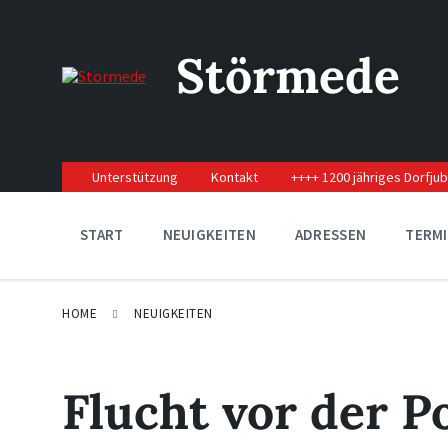
Skip
Skip
Skip
to
to
to
content
main
footer
Störmede
navigation
Unterstützung
Kontakt
++++ 1200 jähriges Dorfju
START
NEUIGKEITEN
ADRESSEN
TERM
HOME
NEUIGKEITEN
Flucht vor der P