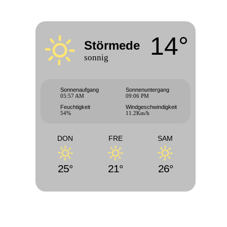
14°
Störmede
sonnig
Sonnenaufgang
Sonnenuntergang
05:57 AM
09:06 PM
Feuchtigkeit
Windgeschwindigkeit
54%
11.2Km/h
DON
FRE
SAM
25°
21°
26°