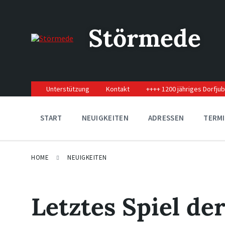
Skip
Skip
Skip
to
to
to
content
main
footer
Störmede
navigation
Unterstützung
Kontakt
++++ 1200 jähriges Dorfju
START
NEUIGKEITEN
ADRESSEN
TERM
HOME
NEUIGKEITEN
Letztes Spiel de