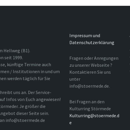
Impressum und
Datenschutzerklärung
m Hellweg (B1).
n seit 1999.
Fragen oder Anregungen
sse, künftige Termine auch
zu unserer Webseite ?
rmen / Institutionen in und um
Kontaktieren Sie uns
nen werden täglich für Sie
unter
info@stoermede.de.
hreibt uns an. Der Service-
 auf Infos von Euch angewiesen!
Bei Fragen an den
törmeder. Je größer die
Kulturring Störmede
ngebot dieser Seite sein.
Kulturring@stoermede.d
l an info@stoermede.de
e