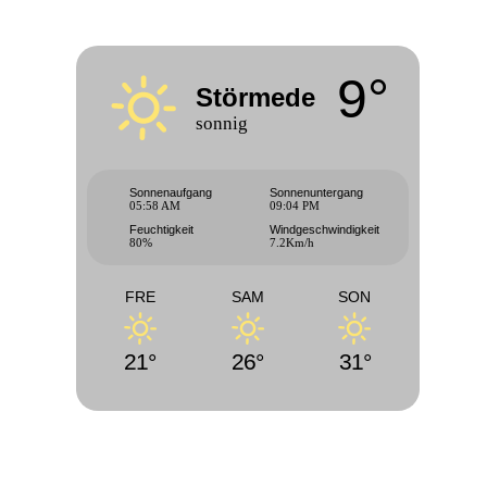
9°
Störmede
sonnig
Sonnenaufgang
Sonnenuntergang
05:58 AM
09:04 PM
Feuchtigkeit
Windgeschwindigkeit
80%
7.2Km/h
FRE
SAM
SON
21°
26°
31°