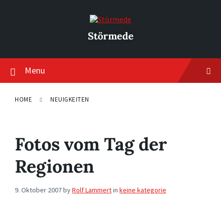
Skip
Skip
Skip
to
to
to
content
main
footer
navigation
Störmede
Menu
HOME
NEUIGKEITEN
Fotos vom Tag der
Regionen
9. Oktober 2007
by
Rolf Lammert
in
keine kategorie