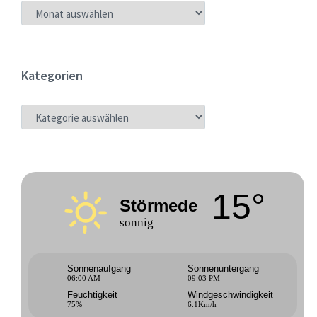
ARCHIV
Kategorien
KATEGORIEN
15°
Störmede
sonnig
Sonnenaufgang
Sonnenuntergang
06:00 AM
09:03 PM
Feuchtigkeit
Windgeschwindigkeit
75%
6.1Km/h