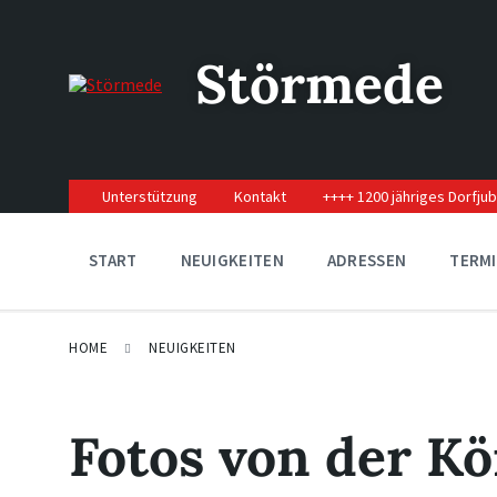
Skip
Skip
Skip
to
to
to
content
main
footer
Störmede
navigation
Unterstützung
Kontakt
++++ 1200 jähriges Dorfju
START
NEUIGKEITEN
ADRESSEN
TERM
HOME
NEUIGKEITEN
Fotos von der K