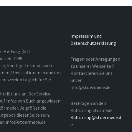
Impressum und
Datenschutzerklärung
m Hellweg (B1).
n seit 1999.
Fragen oder Anregungen
sse, künftige Termine auch
zu unserer Webseite ?
rmen / Institutionen in und um
Kontaktieren Sie uns
nen werden täglich für Sie
unter
info@stoermede.de.
hreibt uns an. Der Service-
 auf Infos von Euch angewiesen!
Bei Fragen an den
törmeder. Je größer die
Kulturring Störmede
ngebot dieser Seite sein.
Kulturring@stoermede.d
l an info@stoermede.de
e