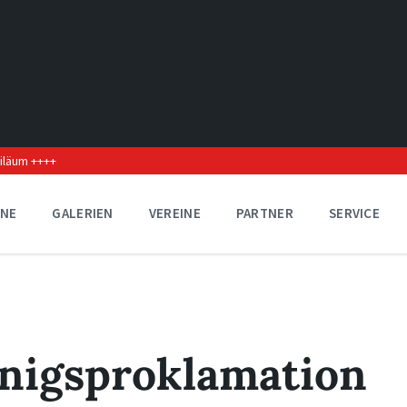
biläum ++++
INE
GALERIEN
VEREINE
PARTNER
SERVICE
önigsproklamation