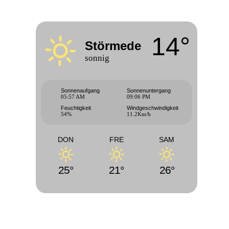
14°
Störmede
sonnig
Sonnenaufgang
Sonnenuntergang
05:57 AM
09:06 PM
Feuchtigkeit
Windgeschwindigkeit
54%
11.2Km/h
DON
FRE
SAM
25°
21°
26°