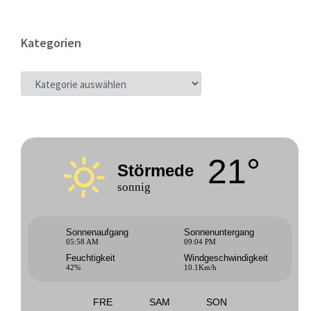
Kategorien
KATEGORIEN
21°
Störmede
sonnig
Sonnenaufgang
Sonnenuntergang
05:58 AM
09:04 PM
Feuchtigkeit
Windgeschwindigkeit
42%
10.1Km/h
FRE
SAM
SON