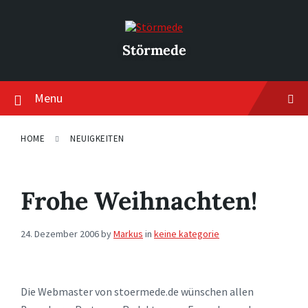
Skip
Skip
Skip
to
to
to
content
main
footer
navigation
Störmede
Menu
HOME
NEUIGKEITEN
Frohe Weihnachten!
24. Dezember 2006
by
Markus
in
keine kategorie
Die Webmaster von stoermede.de wünschen allen