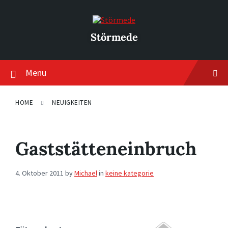
Skip
Skip
Skip
to
to
to
content
main
footer
navigation
Störmede
Menu
HOME
NEUIGKEITEN
Gaststätteneinbruch
4. Oktober 2011
by
Michael
in
keine kategorie