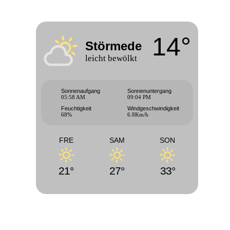
14°
Störmede
leicht bewölkt
Sonnenaufgang
Sonnenuntergang
05:58 AM
09:04 PM
Feuchtigkeit
Windgeschwindigkeit
68%
6.8Km/h
FRE
SAM
SON
21°
27°
33°