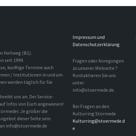
Impressum und
Datenschutzerklärung
m Hellweg (B1).
n seit 1999.
Fragen oder Anregungen
sse, künftige Termine auch
zu unserer Webseite ?
rmen / Institutionen in und um
Kontaktieren Sie uns
nen werden täglich für Sie
unter
info@stoermede.de.
hreibt uns an. Der Service-
 auf Infos von Euch angewiesen!
Bei Fragen an den
törmeder. Je größer die
Kulturring Störmede
ngebot dieser Seite sein.
Kulturring@stoermede.d
l an info@stoermede.de
e