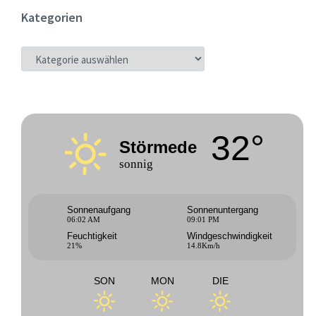
Kategorien
KATEGORIEN
32°
Störmede
sonnig
Sonnenaufgang
Sonnenuntergang
06:02 AM
09:01 PM
Feuchtigkeit
Windgeschwindigkeit
21%
14.8Km/h
SON
MON
DIE