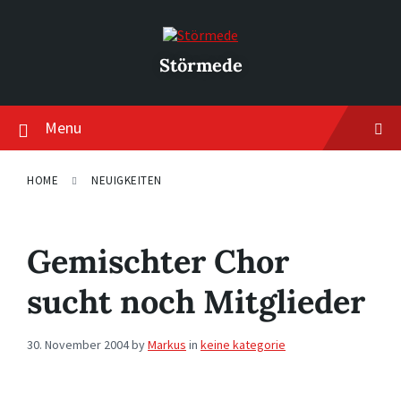
Skip
Skip
Skip
to
to
to
content
main
footer
navigation
Störmede
Menu
HOME
NEUIGKEITEN
Gemischter Chor
sucht noch Mitglieder
30. November 2004
by
Markus
in
keine kategorie