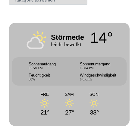
14°
Störmede
leicht bewölkt
Sonnenaufgang
Sonnenuntergang
05:58 AM
09:04 PM
Feuchtigkeit
Windgeschwindigkeit
68%
6.8Km/h
FRE
SAM
SON
21°
27°
33°