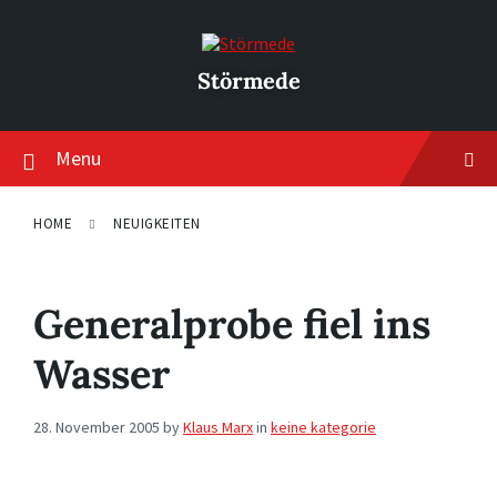
Skip
Skip
Skip
to
to
to
content
main
footer
navigation
Störmede
Menu
HOME
NEUIGKEITEN
Generalprobe fiel ins
Wasser
28. November 2005
by
Klaus Marx
in
keine kategorie