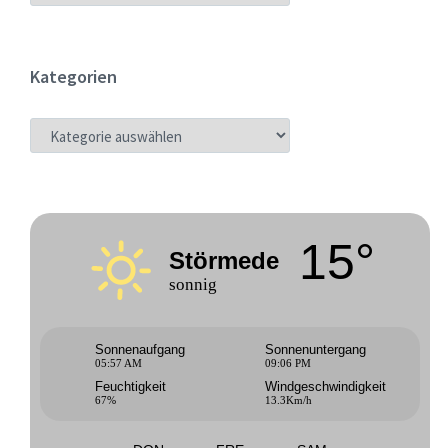
Kategorien
KATEGORIEN
15°
Störmede
sonnig
Sonnenaufgang
Sonnenuntergang
05:57 AM
09:06 PM
Feuchtigkeit
Windgeschwindigkeit
67%
13.3Km/h