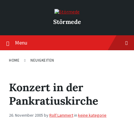
Skip
Skip
Skip
to
to
to
content
main
footer
navigation
Störmede
Menu
HOME
NEUIGKEITEN
Konzert in der
Pankratiuskirche
26. November 2005
by
Rolf Lammert
in
keine kategorie