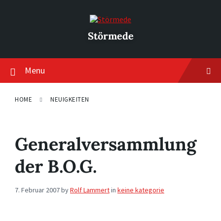
Skip
Skip
Skip
to
to
to
content
main
footer
navigation
Störmede
Menu
HOME
NEUIGKEITEN
Generalversammlung
der B.O.G.
7. Februar 2007
by
Rolf Lammert
in
keine kategorie