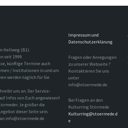
Impressum und
Datenschutzerklärung
m Hellweg (B1).
n seit 1999.
Fragen oder Anregungen
sse, künftige Termine auch
zu unserer Webseite ?
rmen / Institutionen in und um
Kontaktieren Sie uns
nen werden täglich für Sie
unter
info@stoermede.de.
hreibt uns an. Der Service-
 auf Infos von Euch angewiesen!
Bei Fragen an den
törmeder. Je größer die
Kulturring Störmede
ngebot dieser Seite sein.
Kulturring@stoermede.d
l an info@stoermede.de
e