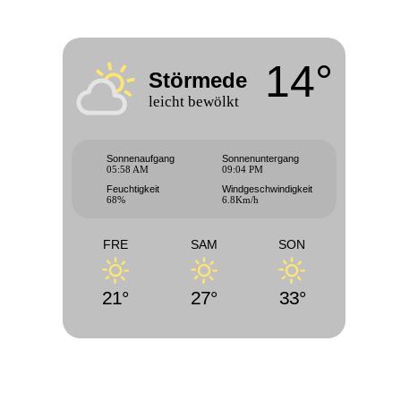
14°
Störmede
leicht bewölkt
Sonnenaufgang
Sonnenuntergang
05:58 AM
09:04 PM
Feuchtigkeit
Windgeschwindigkeit
68%
6.8Km/h
FRE
SAM
SON
21°
27°
33°