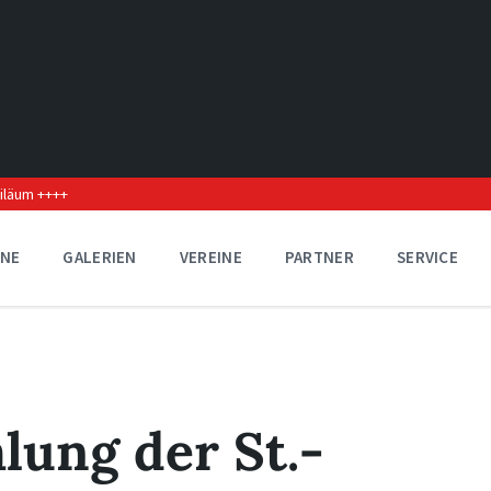
biläum ++++
INE
GALERIEN
VEREINE
PARTNER
SERVICE
ung der St.-