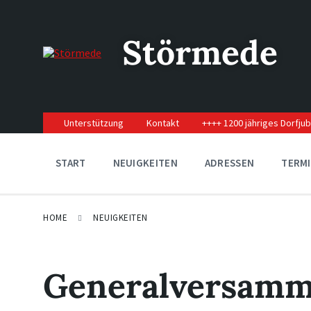
Skip
Skip
Skip
to
to
to
content
main
footer
Störmede
navigation
Unterstützung
Kontakt
++++ 1200 jähriges Dorfju
START
NEUIGKEITEN
ADRESSEN
TERM
HOME
NEUIGKEITEN
Generalversamm