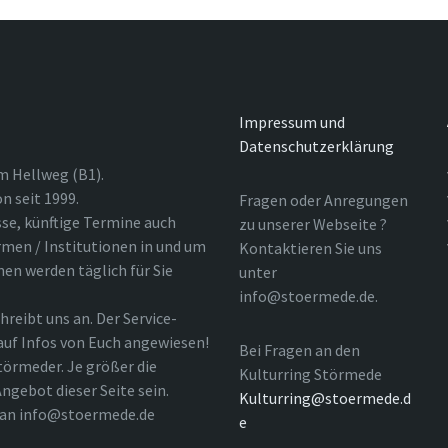
Impressum und
Datenschutzerklärung
m Hellweg (B1).
n seit 1999.
Fragen oder Anregungen
sse, künftige Termine auch
zu unserer Webseite ?
rmen / Institutionen in und um
Kontaktieren Sie uns
nen werden täglich für Sie
unter
info@stoermede.de.
hreibt uns an. Der Service-
 auf Infos von Euch angewiesen!
Bei Fragen an den
törmeder. Je größer die
Kulturring Störmede
ngebot dieser Seite sein.
Kulturring@stoermede.d
l an info@stoermede.de
e