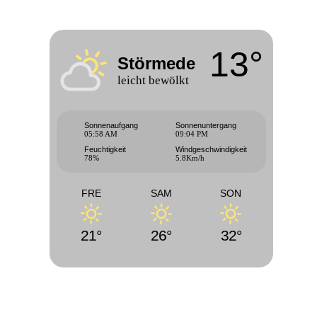
13°
Störmede
leicht bewölkt
Sonnenaufgang
Sonnenuntergang
05:58 AM
09:04 PM
Feuchtigkeit
Windgeschwindigkeit
78%
5.8Km/h
FRE
SAM
SON
21°
26°
32°