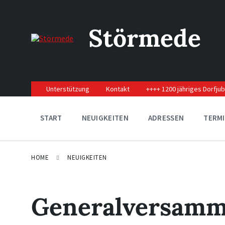
Skip
Skip
Skip
to
to
to
content
main
footer
Störmede
navigation
Unterstützung
Kontakt
++++ 1200 jähriges Dorfju
START
NEUIGKEITEN
ADRESSEN
TERM
HOME
NEUIGKEITEN
Generalversamm