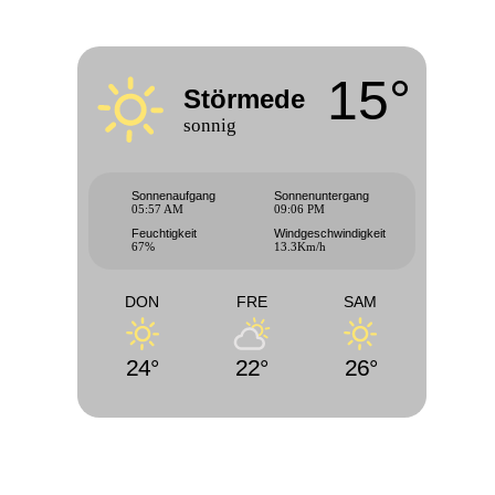
15°
Störmede
sonnig
Sonnenaufgang
Sonnenuntergang
05:57 AM
09:06 PM
Feuchtigkeit
Windgeschwindigkeit
67%
13.3Km/h
DON
FRE
SAM
24°
22°
26°