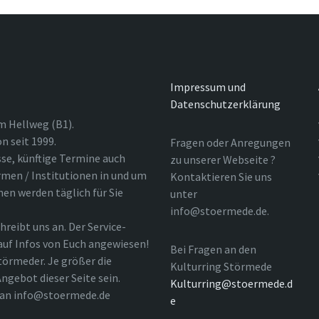
Impressum und
Datenschutzerklärung
m Hellweg (B1).
n seit 1999.
Fragen oder Anregungen
sse, künftige Termine auch
zu unserer Webseite ?
rmen / Institutionen in und um
Kontaktieren Sie uns
nen werden täglich für Sie
unter
info@stoermede.de.
hreibt uns an. Der Service-
 auf Infos von Euch angewiesen!
Bei Fragen an den
törmeder. Je größer die
Kulturring Störmede
ngebot dieser Seite sein.
Kulturring@stoermede.d
l an info@stoermede.de
e