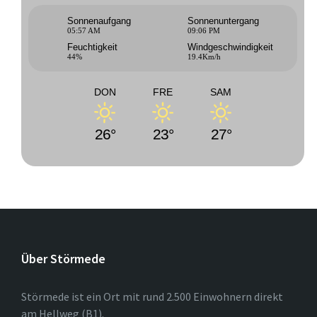
Sonnenaufgang
Sonnenuntergang
05:57 AM
09:06 PM
Feuchtigkeit
Windgeschwindigkeit
44%
19.4Km/h
DON
FRE
SAM
26°
23°
27°
Über Störmede
Störmede ist ein Ort mit rund 2.500 Einwohnern direkt
am Hellweg (B1).