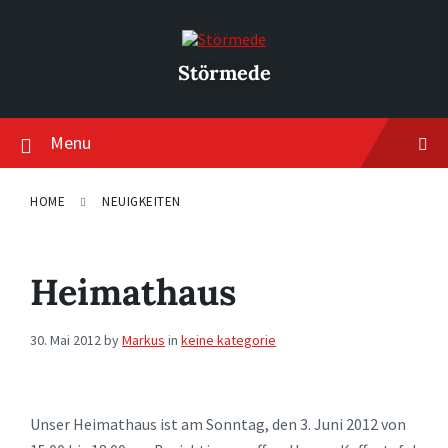
Skip
Skip
Skip
to
to
to
content
main
footer
navigation
Störmede
Menu
HOME
NEUIGKEITEN
Heimathaus
30. Mai 2012
by
Markus
in
keine kategorie
Unser Heimathaus ist am Sonntag, den 3. Juni 2012 von