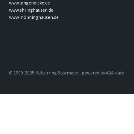
www.langeneicke.de
www.ehringhausen.de
www.mönninghausen.de
© 1999-2025 Kulturring Störmede - powered by A24-data