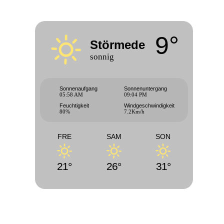
9°
Störmede
sonnig
Sonnenaufgang
Sonnenuntergang
05:58 AM
09:04 PM
Feuchtigkeit
Windgeschwindigkeit
80%
7.2Km/h
FRE
SAM
SON
21°
26°
31°