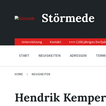
Skip
Skip
Skip
to
to
to
content
main
footer
Störmede
navigation
Unterstützung
Kontakt
++++ 1200 jähriges Dorfju
START
NEUIGKEITEN
ADRESSEN
TERM
HOME
NEUIGKEITEN
Hendrik Kemper