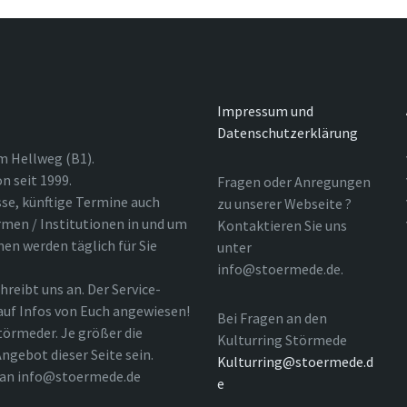
Impressum und
Datenschutzerklärung
m Hellweg (B1).
n seit 1999.
Fragen oder Anregungen
sse, künftige Termine auch
zu unserer Webseite ?
rmen / Institutionen in und um
Kontaktieren Sie uns
nen werden täglich für Sie
unter
info@stoermede.de.
hreibt uns an. Der Service-
 auf Infos von Euch angewiesen!
Bei Fragen an den
törmeder. Je größer die
Kulturring Störmede
ngebot dieser Seite sein.
Kulturring@stoermede.d
l an info@stoermede.de
e