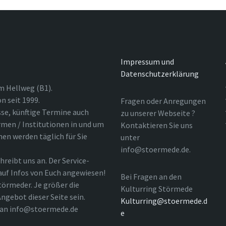
Impressum und
Datenschutzerklärung
m Hellweg (B1).
n seit 1999.
Fragen oder Anregungen
sse, künftige Termine auch
zu unserer Webseite ?
rmen / Institutionen in und um
Kontaktieren Sie uns
nen werden täglich für Sie
unter
info@stoermede.de.
hreibt uns an. Der Service-
 auf Infos von Euch angewiesen!
Bei Fragen an den
törmeder. Je größer die
Kulturring Störmede
ngebot dieser Seite sein.
Kulturring@stoermede.d
l an info@stoermede.de
e