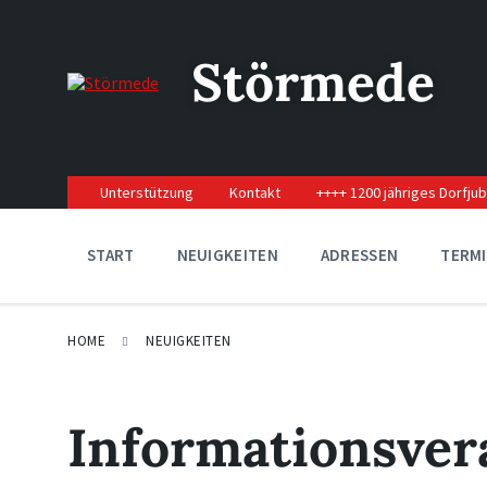
Skip
Skip
Skip
to
to
to
content
main
footer
Störmede
navigation
Unterstützung
Kontakt
++++ 1200 jähriges Dorfju
START
NEUIGKEITEN
ADRESSEN
TERM
HOME
NEUIGKEITEN
Informationsver