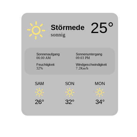
25°
Störmede
sonnig
Sonnenaufgang
Sonnenuntergang
06:00 AM
09:03 PM
Feuchtigkeit
Windgeschwindigkeit
32%
7.2Km/h
SAM
SON
MON
26°
32°
34°