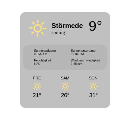
9°
Störmede
sonnig
Sonnenaufgang
Sonnenuntergang
05:58 AM
09:04 PM
Feuchtigkeit
Windgeschwindigkeit
80%
7.2Km/h
FRE
SAM
SON
21°
26°
31°