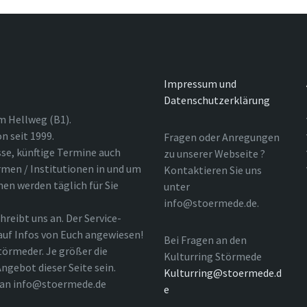
Impressum und
Datenschutzerklärung
m Hellweg (B1).
n seit 1999.
Fragen oder Anregungen
sse, künftige Termine auch
zu unserer Webseite ?
rmen / Institutionen in und um
Kontaktieren Sie uns
nen werden täglich für Sie
unter
info@stoermede.de.
hreibt uns an. Der Service-
 auf Infos von Euch angewiesen!
Bei Fragen an den
törmeder. Je größer die
Kulturring Störmede
ngebot dieser Seite sein.
Kulturring@stoermede.d
l an info@stoermede.de
e