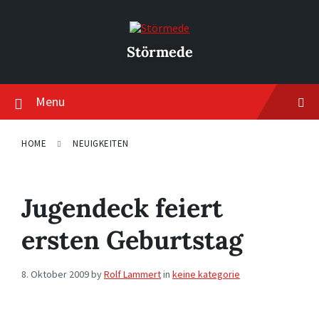
Skip
Skip
Skip
to
to
to
content
main
footer
navigation
Störmede
Menu
HOME
NEUIGKEITEN
Jugendeck feiert
ersten Geburtstag
8. Oktober 2009
by
Rolf Lammert
in
keine kategorie