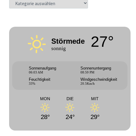
KATEGORIEN
27°
Störmede
sonnig
Sonnenaufgang
Sonnenuntergang
06:03 AM
08:59 PM
Feuchtigkeit
Windgeschwindigkeit
33%
20.5Km/h
MON
DIE
MIT
28°
24°
29°