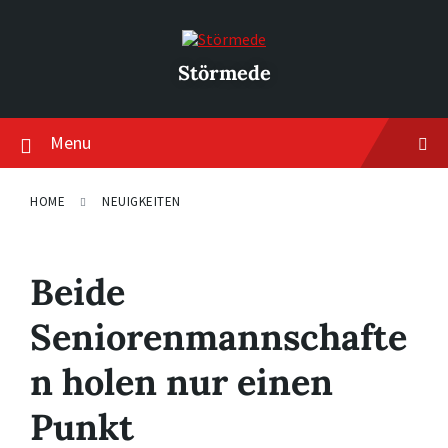
Skip
Skip
Skip
to
to
to
content
main
footer
navigation
Störmede
Menu
HOME
NEUIGKEITEN
Beide
Seniorenmannschafte
n holen nur einen
Punkt