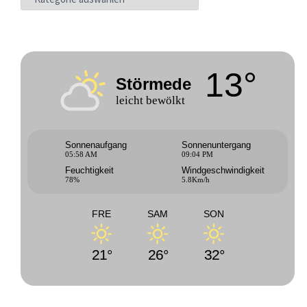
13°
Störmede
leicht bewölkt
Sonnenaufgang
Sonnenuntergang
05:58 AM
09:04 PM
Feuchtigkeit
Windgeschwindigkeit
78%
5.8Km/h
FRE
SAM
SON
21°
26°
32°