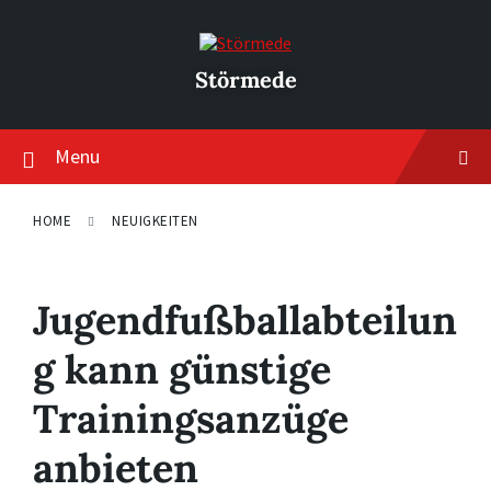
Skip
Skip
Skip
to
to
to
content
main
footer
navigation
Störmede
Menu
HOME
NEUIGKEITEN
Jugendfußballabteilun
g kann günstige
Trainingsanzüge
anbieten