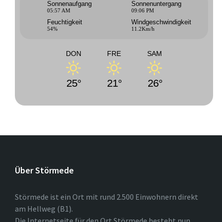
Sonnenaufgang
Sonnenuntergang
05:57 AM
09:06 PM
Feuchtigkeit
Windgeschwindigkeit
54%
11.2Km/h
DON
FRE
SAM
25°
21°
26°
Über Störmede
Störmede ist ein Ort mit rund 2.500 Einwohnern direkt
am Hellweg (B1).
Die Internetseite für den Ort Störmede besteht nun