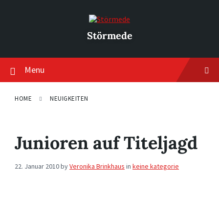
Skip
Skip
Skip
to
to
to
content
main
footer
navigation
Störmede
Menu
HOME
NEUIGKEITEN
Junioren auf Titeljagd
22. Januar 2010
by
Veronika Brinkhaus
in
keine kategorie