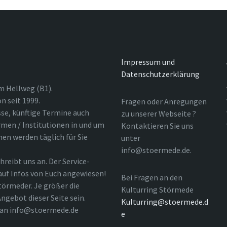
Impressum und
Datenschutzerklärung
m Hellweg (B1).
n seit 1999.
Fragen oder Anregungen
sse, künftige Termine auch
zu unserer Webseite ?
rmen / Institutionen in und um
Kontaktieren Sie uns
nen werden täglich für Sie
unter
info@stoermede.de.
hreibt uns an. Der Service-
 auf Infos von Euch angewiesen!
Bei Fragen an den
törmeder. Je größer die
Kulturring Störmede
ngebot dieser Seite sein.
Kulturring@stoermede.d
l an info@stoermede.de
e