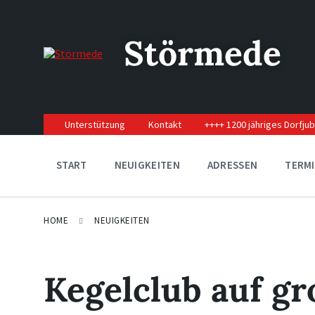
Skip
Skip
Skip
to
to
to
content
main
footer
Störmede
navigation
Unterstützung
Kontakt
++++ 1200 jähriges Dorfju
START
NEUIGKEITEN
ADRESSEN
TERM
HOME
NEUIGKEITEN
Kegelclub auf gr