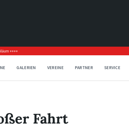
biläum ++++
INE
GALERIEN
VEREINE
PARTNER
SERVICE
oßer Fahrt