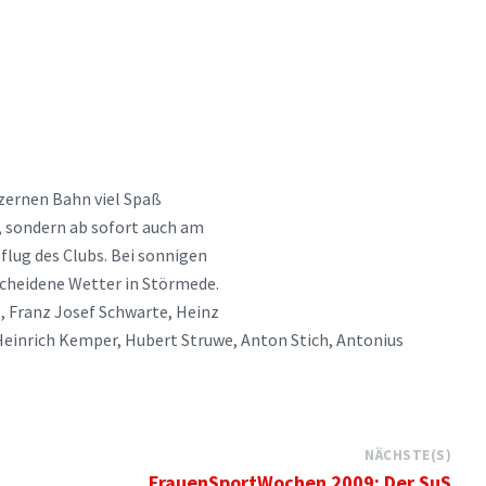
lzernen Bahn viel Spaß
, sondern ab sofort auch am
flug des Clubs. Bei sonnigen
scheidene Wetter in Störmede.
, Franz Josef Schwarte, Heinz
Heinrich Kemper, Hubert Struwe, Anton Stich, Antonius
NÄCHSTE(S)
FrauenSportWochen 2009: Der SuS