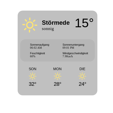
15°
Störmede
sonnig
Sonnenaufgang
Sonnenuntergang
06:02 AM
09:01 PM
Feuchtigkeit
Windgeschwindigkeit
60%
7.9Km/h
SON
MON
DIE
32°
28°
24°