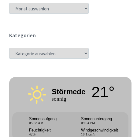
ARCHIV
Kategorien
KATEGORIEN
21°
Störmede
sonnig
Sonnenaufgang
Sonnenuntergang
05:58 AM
09:04 PM
Feuchtigkeit
Windgeschwindigkeit
42%
10.1Km/h