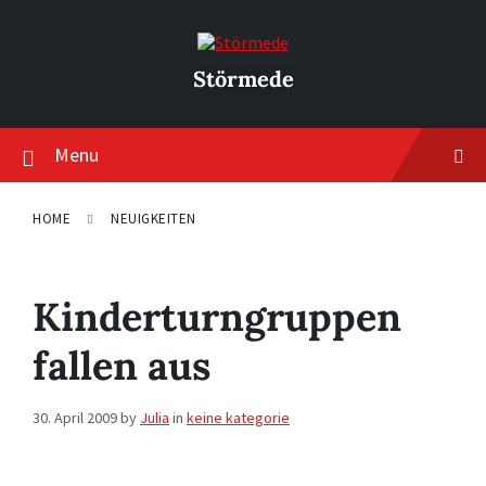
Skip
Skip
Skip
to
to
to
content
main
footer
navigation
Störmede
Menu
HOME
NEUIGKEITEN
Kinderturngruppen
fallen aus
30. April 2009
by
Julia
in
keine kategorie