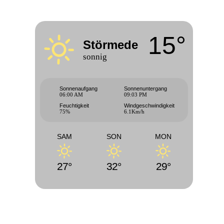
15°
Störmede
sonnig
Sonnenaufgang
Sonnenuntergang
06:00 AM
09:03 PM
Feuchtigkeit
Windgeschwindigkeit
75%
6.1Km/h
SAM
SON
MON
27°
32°
29°