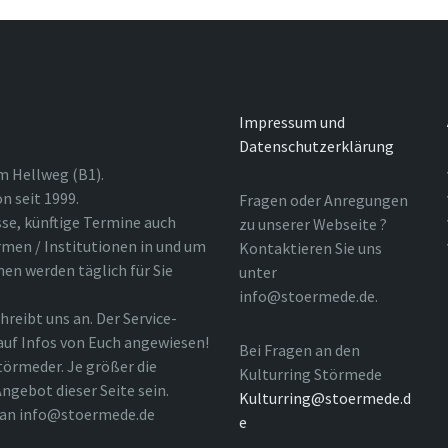
Impressum und
Datenschutzerklärung
m Hellweg (B1).
n seit 1999.
Fragen oder Anregungen
sse, künftige Termine auch
zu unserer Webseite ?
rmen / Institutionen in und um
Kontaktieren Sie uns
nen werden täglich für Sie
unter
info@stoermede.de.
hreibt uns an. Der Service-
 auf Infos von Euch angewiesen!
Bei Fragen an den
törmeder. Je größer die
Kulturring Störmede
ngebot dieser Seite sein.
Kulturring@stoermede.d
l an info@stoermede.de
e