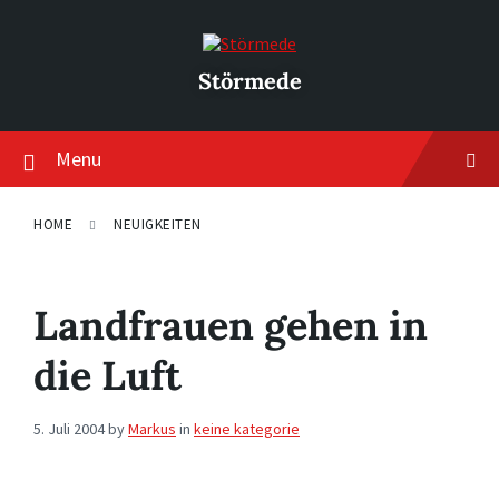
Skip
Skip
Skip
to
to
to
content
main
footer
navigation
Störmede
Menu
HOME
NEUIGKEITEN
Landfrauen gehen in
die Luft
5. Juli 2004
by
Markus
in
keine kategorie