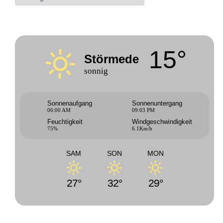
15°
Störmede
sonnig
Sonnenaufgang
Sonnenuntergang
06:00 AM
09:03 PM
Feuchtigkeit
Windgeschwindigkeit
75%
6.1Km/h
SAM
SON
MON
27°
32°
29°