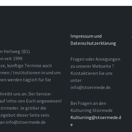
Impressum und
Datenschutzerklärung
m Hellweg (B1).
n seit 1999.
Fragen oder Anregungen
sse, künftige Termine auch
zu unserer Webseite ?
rmen / Institutionen in und um
Kontaktieren Sie uns
nen werden täglich für Sie
unter
info@stoermede.de.
hreibt uns an. Der Service-
 auf Infos von Euch angewiesen!
Bei Fragen an den
törmeder. Je größer die
Kulturring Störmede
ngebot dieser Seite sein.
Kulturring@stoermede.d
l an info@stoermede.de
e