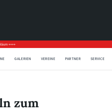
biläum ++++
INE
GALERIEN
VEREINE
PARTNER
SERVICE
eln zum