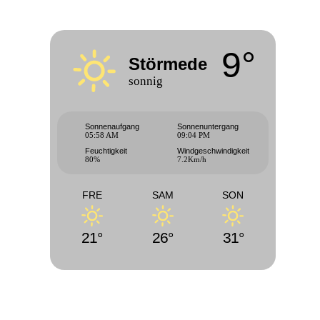
9°
Störmede
sonnig
Sonnenaufgang
Sonnenuntergang
05:58 AM
09:04 PM
Feuchtigkeit
Windgeschwindigkeit
80%
7.2Km/h
FRE
SAM
SON
21°
26°
31°