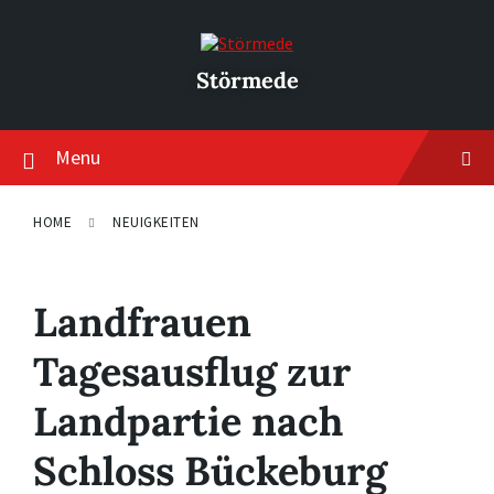
Skip
Skip
Skip
to
to
to
content
main
footer
navigation
Störmede
Menu
HOME
NEUIGKEITEN
Landfrauen
Tagesausflug zur
Landpartie nach
Schloss Bückeburg