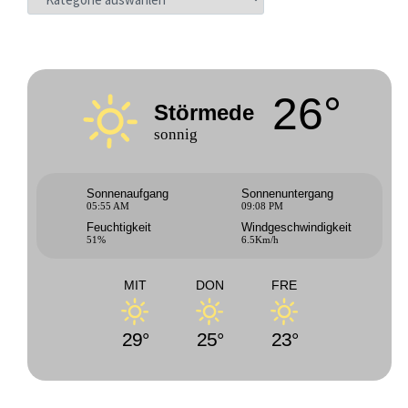
26°
Störmede
sonnig
Sonnenaufgang
Sonnenuntergang
05:55 AM
09:08 PM
Feuchtigkeit
Windgeschwindigkeit
51%
6.5Km/h
MIT
DON
FRE
29°
25°
23°