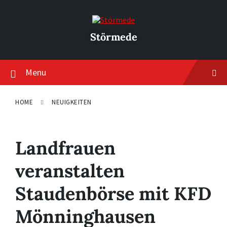
Skip
Skip
Skip
to
to
to
content
main
footer
navigation
Störmede
Menu
HOME
NEUIGKEITEN
Landfrauen
veranstalten
Staudenbörse mit KFD
Mönninghausen