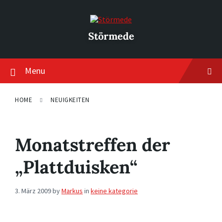
Skip
Skip
Skip
to
to
to
content
main
footer
navigation
Störmede
Menu
HOME
NEUIGKEITEN
Monatstreffen der
„Plattduisken“
3. März 2009
by
Markus
in
keine kategorie