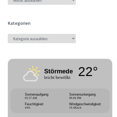
Kategorien
KATEGORIEN
22°
Störmede
leicht bewölkt
Sonnenaufgang
Sonnenuntergang
05:57 AM
09:06 PM
Feuchtigkeit
Windgeschwindigkeit
44%
19.4Km/h