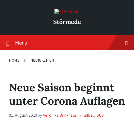
Skip
Skip
Skip
to
to
to
content
main
footer
navigation
Störmede
Menu
HOME
NEUIGKEITEN
Neue Saison beginnt
unter Corona Auflagen
31. August 2020
by
Veronika Brinkhaus
in
Fußball
,
SUS