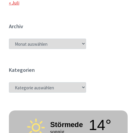
« Juli
Archiv
ARCHIV
Kategorien
KATEGORIEN
14°
Störmede
sonnig