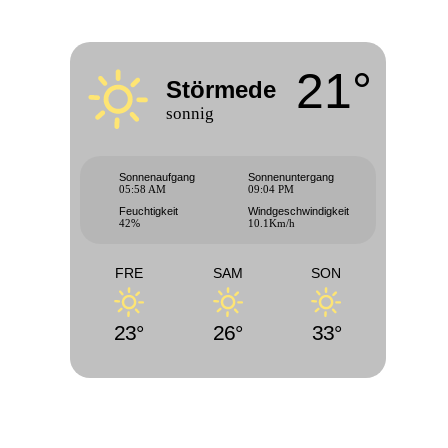
21°
Störmede
sonnig
Sonnenaufgang
Sonnenuntergang
05:58 AM
09:04 PM
Feuchtigkeit
Windgeschwindigkeit
42%
10.1Km/h
FRE
SAM
SON
23°
26°
33°