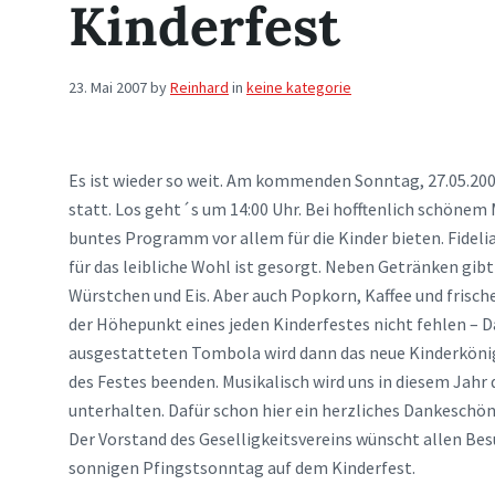
Kinderfest
23. Mai 2007
by
Reinhard
in
keine kategorie
Es ist wieder so weit. Am kommenden Sonntag, 27.05.2007 
statt. Los geht´s um 14:00 Uhr. Bei hofftenlich schönem
buntes Programm vor allem für die Kinder bieten. Fideli
für das leibliche Wohl ist gesorgt. Neben Getränken gibt
Würstchen und Eis. Aber auch Popkorn, Kaffee und frisch
der Höhepunkt eines jeden Kinderfestes nicht fehlen – D
ausgestatteten Tombola wird dann das neue Kinderkönigs
des Festes beenden. Musikalisch wird uns in diesem Jahr
unterhalten. Dafür schon hier ein herzliches Dankeschön
Der Vorstand des Geselligkeitsvereins wünscht allen Besu
sonnigen Pfingstsonntag auf dem Kinderfest.