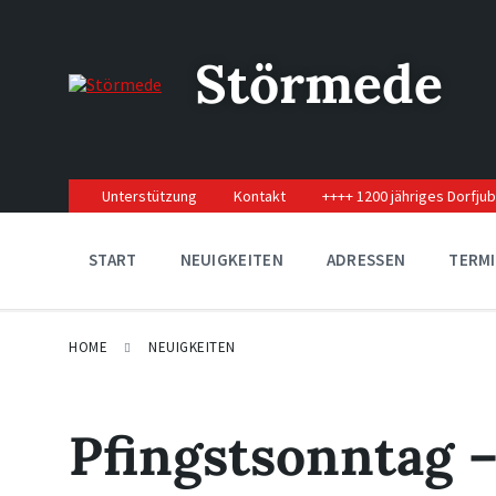
Skip
Skip
Skip
to
to
to
content
main
footer
Störmede
navigation
Unterstützung
Kontakt
++++ 1200 jähriges Dorfju
START
NEUIGKEITEN
ADRESSEN
TERM
HOME
NEUIGKEITEN
Pfingstsonntag – 