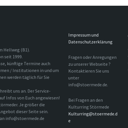
Impressum und
Datenschutzerklärung
m Hellweg (B1).
n seit 1999.
Fragen oder Anregungen
sse, künftige Termine auch
zu unserer Webseite ?
rmen / Institutionen in und um
Kontaktieren Sie uns
nen werden täglich für Sie
unter
info@stoermede.de.
hreibt uns an. Der Service-
 auf Infos von Euch angewiesen!
Bei Fragen an den
törmeder. Je größer die
Kulturring Störmede
ngebot dieser Seite sein.
Kulturring@stoermede.d
l an info@stoermede.de
e