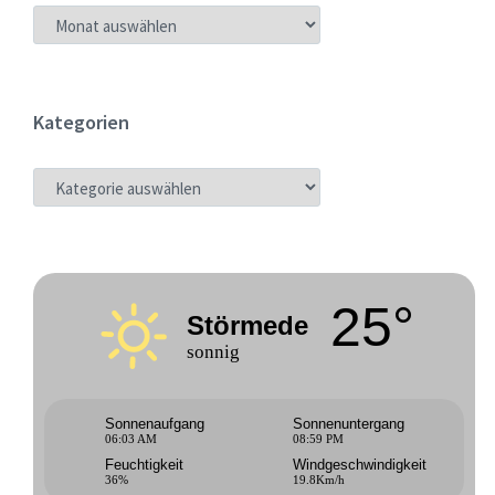
ARCHIV
Kategorien
KATEGORIEN
25°
Störmede
sonnig
Sonnenaufgang
Sonnenuntergang
06:03 AM
08:59 PM
Feuchtigkeit
Windgeschwindigkeit
36%
19.8Km/h