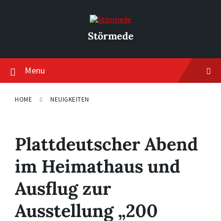
Skip
Skip
Skip
to
to
to
content
main
footer
navigation
Störmede
Menu
HOME
NEUIGKEITEN
Plattdeutscher Abend
im Heimathaus und
Ausflug zur
Ausstellung „200