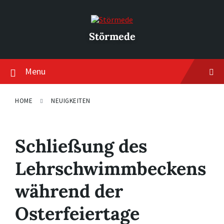
Skip
Skip
Skip
to
to
to
content
main
footer
navigation
Störmede
Menu
HOME
NEUIGKEITEN
Schließung des
Lehrschwimmbeckens
während der
Osterfeiertage