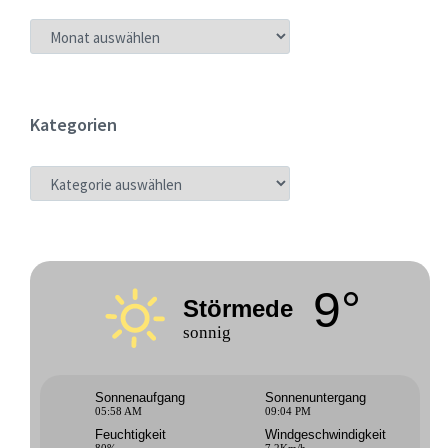
ARCHIV
Kategorien
KATEGORIEN
9°
Störmede
sonnig
Sonnenaufgang
Sonnenuntergang
05:58 AM
09:04 PM
Feuchtigkeit
Windgeschwindigkeit