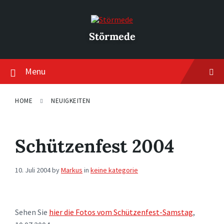
Skip
Skip
Skip
to
to
to
content
main
footer
navigation
Störmede
Menu
HOME
NEUIGKEITEN
Schützenfest 2004
10. Juli 2004
by
Markus
in
keine kategorie
Sehen Sie
hier die Fotos vom Schützenfest-Samstag
,