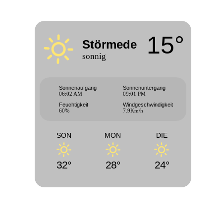
15°
Störmede
sonnig
Sonnenaufgang
Sonnenuntergang
06:02 AM
09:01 PM
Feuchtigkeit
Windgeschwindigkeit
60%
7.9Km/h
SON
MON
DIE
32°
28°
24°