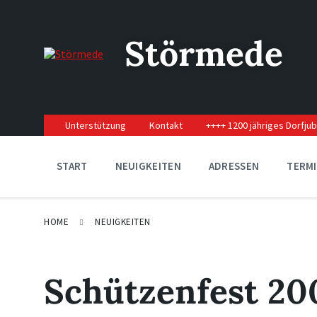
Skip
Skip
Skip
to
to
to
content
main
footer
Störmede
navigation
Unterstützung
Kontakt
++++ 1200 jähriges Dorfju
START
NEUIGKEITEN
ADRESSEN
TERM
HOME
NEUIGKEITEN
Schützenfest 20