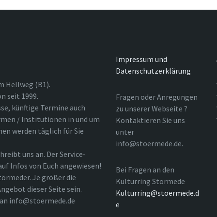
Impressum und
Datenschutzerklärung
m Hellweg (B1).
n seit 1999.
Fragen oder Anregungen
sse, künftige Termine auch
zu unserer Webseite ?
rmen / Institutionen in und um
Kontaktieren Sie uns
nen werden täglich für Sie
unter
info@stoermede.de.
hreibt uns an. Der Service-
 auf Infos von Euch angewiesen!
Bei Fragen an den
törmeder. Je größer die
Kulturring Störmede
ngebot dieser Seite sein.
Kulturring@stoermede.d
l an info@stoermede.de
e