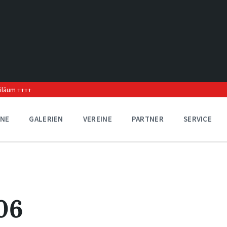
biläum ++++
INE
GALERIEN
VEREINE
PARTNER
SERVICE
06